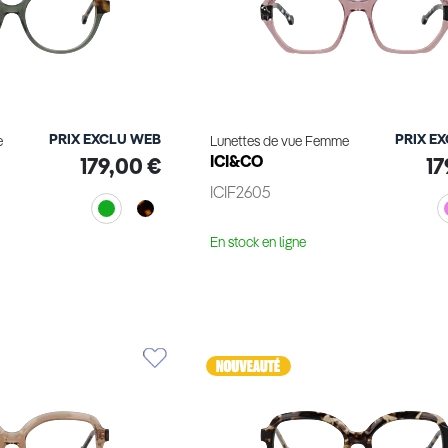
PRIX EXCLU WEB
PRIX E
e
Lunettes de vue Femme
ICI&CO
179,00 €
17
ICIF2605
En stock en ligne
le produit
Voir le produit