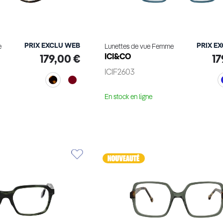
PRIX EXCLU WEB
PRIX E
e
Lunettes de vue Femme
ICI&CO
179,00 €
17
ICIF2603
En stock en ligne
le produit
Voir le produit