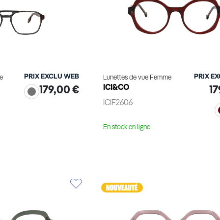
PRIX EXCLU WEB
PRIX E
e
Lunettes de vue Femme
ICI&CO
179,00 €
17
ICIF2606
En stock en ligne
le produit
Voir le produit