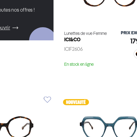
utes nos offres !
uvrir
PRIX E
Lunettes de vue Femme
ICI&CO
17
ICIF2606
En stock en ligne
Voir le produit