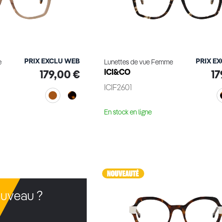
PRIX EXCLU WEB
PRIX E
e
Lunettes de vue Femme
ICI&CO
179,00 €
17
ICIF2601
En stock en ligne
le produit
Voir le produit
uveau ?