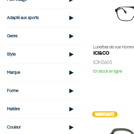
Adapté aux sports
Genre
Lunettes de vue Homm
ICI&CO
Style
ICIH2605
En stock en ligne
Marque
Voir 
Forme
Matière
Couleur