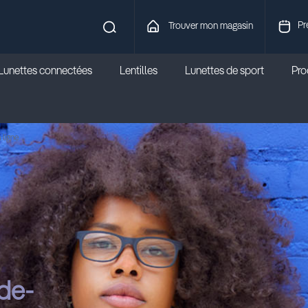
Pr
Trouver mon magasin
Lunettes connectées
Lentilles
Lunettes de sport
Prod
 ligne
de-