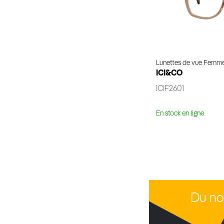
Lunettes de vue Femm
ICI&CO
ICIF2601
En stock en ligne
Voir 
Du no