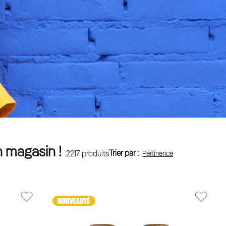
n magasin !
Trier par :
2217
produits