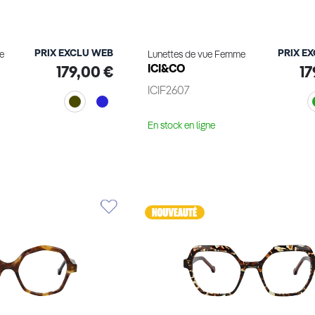
PRIX EXCLU WEB
PRIX E
e
Lunettes de vue Femme
ICI&CO
179,00 €
17
ICIF2607
En stock en ligne
le produit
Voir le produit