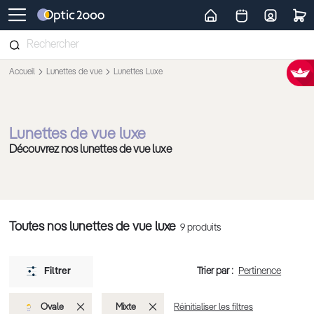
Retour vers la page d'accueil
Accueil
Lunettes de vue
Lunettes Luxe
Lunettes de vue luxe
Découvrez nos lunettes de vue luxe
Toutes nos lunettes de vue luxe
9
produits
Trier par :
Filtrer
Supprimer
Supprimer
Ovale
Mixte
Réinitialiser les filtres