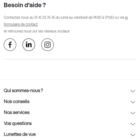
Besoin d’aide ?
Contactez nous au
01 41 23 76 76
du lundi au vendredi de 9h30 à 17h30 ou via
le
formulaire de contact
et retrouvez nous sur les réseaux sociaux
Qui sommes-nous ?
Notre charte déontologique
Nos conseils
AFNOR Certification
Nos conseils lunettes
Nos services
Rendez-vous prévision
Nos conseils lentilles
Optic 2000 à domicile
Vos questions
Nos conseils enfants
Le contrôle de la vue chez votre opticien
Lunettes de vue