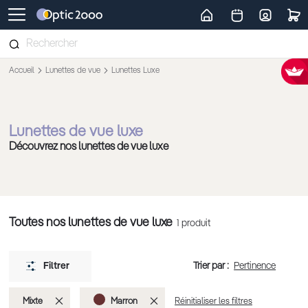
Retour vers la page d'accueil
Accueil
Lunettes de vue
Lunettes Luxe
Lunettes de vue luxe
Découvrez nos lunettes de vue luxe
Toutes nos lunettes de vue luxe
1
produit
Trier par :
Filtrer
Supprimer
Supprimer
Mixte
Marron
Réinitialiser les filtres