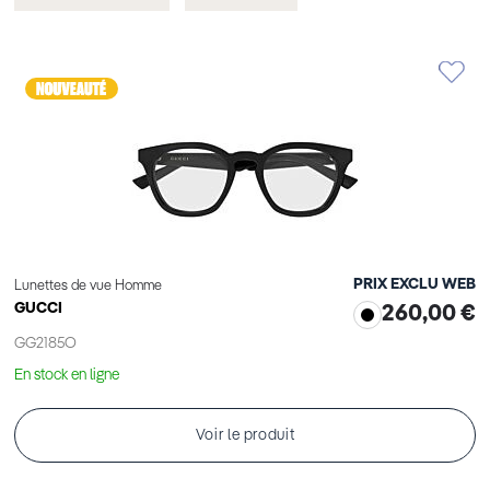
cet
cet
Élément
Élément
PRIX EXCLU WEB
Lunettes de vue Homme
GUCCI
260,00 €
GG2185O
En stock en ligne
Voir le produit