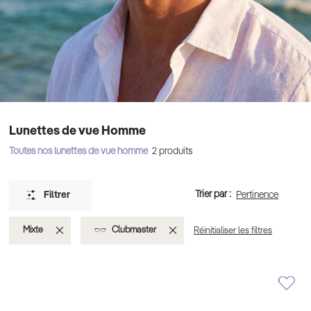
Lunettes de vue Homme
Toutes nos lunettes de vue homme
2
produits
Trier par :
Filtrer
Supprimer
Supprimer
Mixte
Clubmaster
Réinitialiser les filtres
cet
cet
Élément
Élément