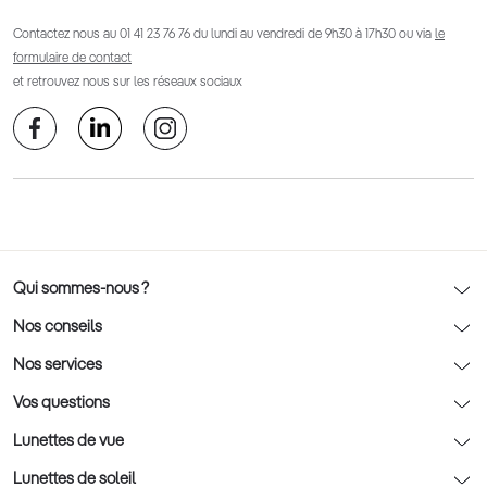
Contactez nous au
01 41 23 76 76
du lundi au vendredi de 9h30 à 17h30 ou via
le
formulaire de contact
et retrouvez nous sur les réseaux sociaux
Qui sommes-nous ?
Notre charte déontologique
Nos conseils
AFNOR Certification
Nos conseils lunettes
Nos services
Rendez-vous prévision
Nos conseils lentilles
Optic 2000 à domicile
Vos questions
Nos conseils enfants
Le contrôle de la vue chez votre opticien
Lunettes de vue
Nos conseils santé visuelle
L'entretien de votre équipement
Lunettes de vue
Lunettes de soleil