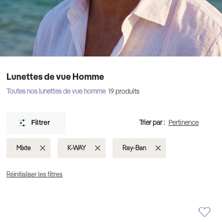
Lunettes de vue Homme
Toutes nos lunettes de vue homme
19
produits
Trier par :
Filtrer
Supprimer
Supprimer
Supprimer
Mixte
K-WAY
Ray-Ban
cet
cet
cet
Réinitialiser les filtres
Élément
Élément
Élément