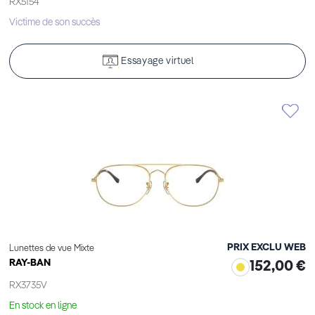
RX5154
Victime de son succès
Essayage virtuel
PRIX EXCLU WEB
Lunettes de vue Mixte
RAY-BAN
152,00 €
RX3735V
En stock en ligne