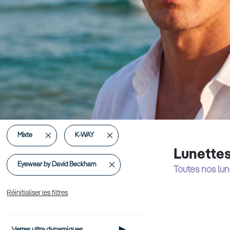
Supprimer
Supprimer
Mixte
K-WAY
Lunette
cet
cet
Supprimer
Eyewear by David Beckham
Toutes nos lu
Élément
Élément
cet
Réinitialiser les filtres
Élément