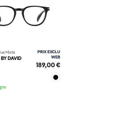
PRIX EXCLU
vue Mixte
WEB
BY DAVID
189,00 €
M
igne
Voir le produit