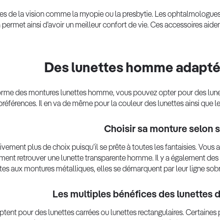
ubles de la vision comme la myopie ou la presbytie. Les ophtalmologu
 permet ainsi d’avoir un meilleur confort de vie. Ces accessoires aiden
Des lunettes homme adaptée
forme des montures lunettes homme, vous pouvez opter pour des lune
références. Il en va de même pour la couleur des lunettes ainsi que l
Choisir sa monture selon s
tivement plus de choix puisqu’il se prête à toutes les fantaisies. Vou
ment retrouver une lunette transparente homme. Il y a également des m
tes aux montures métalliques, elles se démarquent par leur ligne sobre
Les multiples bénéfices des lunettes
t pour des lunettes carrées ou lunettes rectangulaires. Certaines p