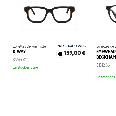
PRIX EXCLU WEB
Lunettes de vue Mixte
Lunettes de 
K-WAY
EYEWEAR 
159,00 €
BECKHA
KW5004
DB1206
En stock en ligne
En stock en l
Voir le produit