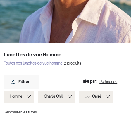
Lunettes de vue Homme
Toutes nos lunettes de vue homme
2
produits
Trier par :
Filtrer
Supprimer
Supprimer
Supprimer
Homme
Charlie Chill
Carré
cet
cet
cet
Réinitialiser les filtres
Élément
Élément
Élément