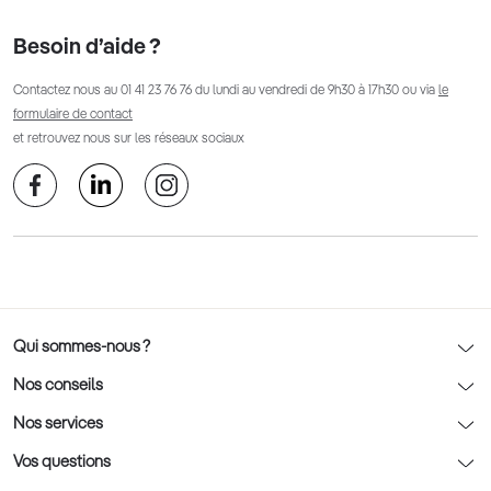
Besoin d’aide ?
Contactez nous au
01 41 23 76 76
du lundi au vendredi de 9h30 à 17h30 ou via
le
formulaire de contact
et retrouvez nous sur les réseaux sociaux
Qui sommes-nous ?
Notre charte déontologique
Nos conseils
AFNOR Certification
Nos conseils lunettes
Nos services
Rendez-vous prévision
Nos conseils lentilles
Optic 2000 à domicile
Vos questions