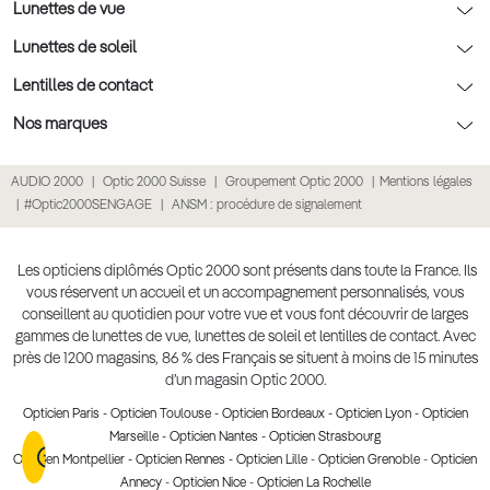
Nos conseils enfants
Le contrôle de la vue chez votre opticien
Lunettes de vue
Nos conseils santé visuelle
L'entretien de votre équipement
Lunettes de vue
Lunettes de soleil
Tout savoir sur nos verres
La prise de rendez-vous en ligne
Politique cookies
Lunettes de vue homme
Lunettes de soleil
Lentilles de contact
Meilleur Réseau Opticiens 2026
Point expert basse vision
Lunettes de vue femme
Lunettes de soleil homme
Lentilles de contact
Nos marques
Les Garanties Assurance Résultat
Conditions des offres
Lunettes de vue Ray-Ban
Lunettes de soleil femme
Lentilles pas chères
Lunettes Ray-Ban
AUDIO 2000
Optic 2000 Suisse
Groupement Optic 2000
Mentions légales
Click & collect : Livraison gratuite en magasin
Conditions générales de vente
Lunettes de vue Gucci
Lunettes de soleil enfant
Lentilles correctrices
Lunettes Prada
#Optic2000SENGAGE
ANSM : procédure de signalement
E-réservation : essayez gratuitement vos lunettes de vue
Politique de confidentialité des données
Lunettes de vue Chloé
Lunettes de soleil pas chères
Lentilles de couleur
Lunettes Gucci
Accessibilité numérique : partiellement conforme
Retours et remboursements
Lunettes de vue Burberry
Lunettes de soleil Ray-Ban
Lentille de nuit
Lunettes Guess
Les opticiens diplômés Optic 2000 sont présents dans toute la France. Ils
vous réservent un accueil et un accompagnement personnalisés, vous
Lunettes de vue à partir de 30€
Lunettes de soleil Prada
Lentilles journalières
Lunettes Chloé
conseillent au quotidien pour votre vue et vous font découvrir de larges
Lunettes de soleil Gucci
gammes de lunettes de vue, lunettes de soleil et lentilles de contact. Avec
Lentilles mensuelles ou bimensuelles
Lunettes Versace
près de 1200 magasins, 86 % des Français se situent à moins de 15 minutes
Soldes Hiver 2026
Produit lentilles
Toutes nos marques
d’un magasin Optic 2000.
Opticien Paris
-
Opticien Toulouse
-
Opticien Bordeaux
-
Opticien Lyon
-
Opticien
Marseille
-
Opticien Nantes
-
Opticien Strasbourg
Opticien Montpellier
-
Opticien Rennes
-
Opticien Lille
-
Opticien Grenoble
-
Opticien
Annecy
-
Opticien Nice
-
Opticien La Rochelle