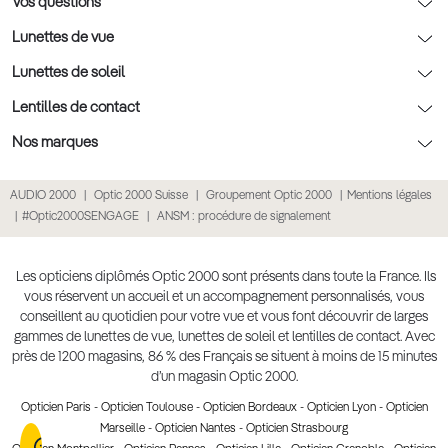
Optic 2000 à domicile
Vos questions
Nos conseils enfants
Le contrôle de la vue chez votre opticien
Lunettes de vue
Nos conseils santé visuelle
L'entretien de votre équipement
Lunettes de vue
Lunettes de soleil
Tout savoir sur nos verres
La prise de rendez-vous en ligne
Politique cookies
Lunettes de vue homme
Lunettes de soleil
Lentilles de contact
Meilleur Réseau Opticiens 2026
Point expert basse vision
Lunettes de vue femme
Lunettes de soleil homme
Lentilles de contact
Nos marques
Les Garanties Assurance Résultat
Conditions des offres
Lunettes de vue Ray-Ban
Lunettes de soleil femme
Lentilles pas chères
Lunettes Ray-Ban
AUDIO 2000
Optic 2000 Suisse
Groupement Optic 2000
Mentions légales
Click & collect : Livraison gratuite en magasin
Conditions générales de vente
Lunettes de vue Gucci
Lunettes de soleil enfant
Lentilles correctrices
Lunettes Prada
#Optic2000SENGAGE
ANSM : procédure de signalement
E-réservation : essayez gratuitement vos lunettes de vue
Politique de confidentialité des données
Lunettes de vue Chloé
Lunettes de soleil pas chères
Lentilles de couleur
Lunettes Gucci
Accessibilité numérique : partiellement conforme
Retours et remboursements
Lunettes de vue Burberry
Lunettes de soleil Ray-Ban
Lentille de nuit
Lunettes Guess
Les opticiens diplômés Optic 2000 sont présents dans toute la France. Ils
vous réservent un accueil et un accompagnement personnalisés, vous
Lunettes de vue à partir de 30€
Lunettes de soleil Prada
Lentilles journalières
Lunettes Chloé
conseillent au quotidien pour votre vue et vous font découvrir de larges
Lunettes de soleil Gucci
gammes de lunettes de vue, lunettes de soleil et lentilles de contact. Avec
Lentilles mensuelles ou bimensuelles
Lunettes Versace
près de 1200 magasins, 86 % des Français se situent à moins de 15 minutes
Soldes Hiver 2026
Produit lentilles
Toutes nos marques
d’un magasin Optic 2000.
Opticien Paris
-
Opticien Toulouse
-
Opticien Bordeaux
-
Opticien Lyon
-
Opticien
Marseille
-
Opticien Nantes
-
Opticien Strasbourg