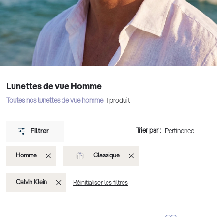
Lunettes de vue Homme
Toutes nos lunettes de vue homme
1
produit
Trier par :
Filtrer
Supprimer
Supprimer
Homme
Classique
cet
cet
Supprimer
Calvin Klein
Réinitialiser les filtres
Élément
Élément
cet