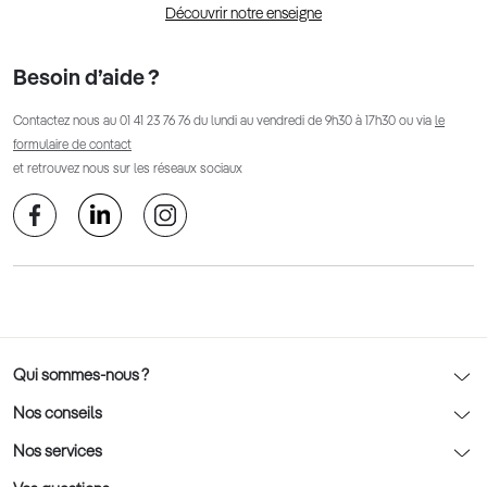
Découvrir notre enseigne
Besoin d’aide ?
Contactez nous au
01 41 23 76 76
du lundi au vendredi de 9h30 à 17h30 ou via
le
formulaire de contact
et retrouvez nous sur les réseaux sociaux
Qui sommes-nous ?
Notre charte déontologique
Nos conseils
AFNOR Certification
Nos conseils lunettes
Nos services
Rendez-vous prévision
Nos conseils lentilles