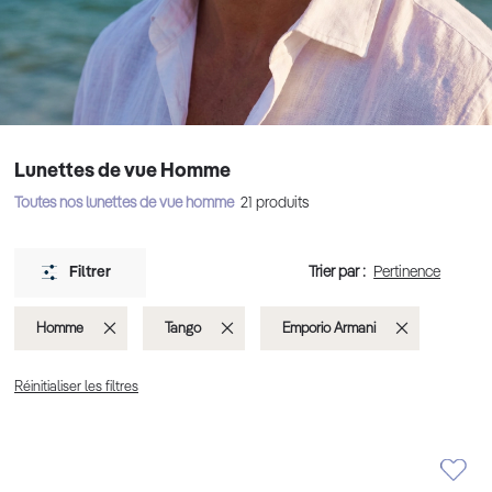
Lunettes de vue Homme
Toutes nos lunettes de vue homme
21
produits
Trier par :
Filtrer
Supprimer
Supprimer
Supprimer
Homme
Tango
Emporio Armani
cet
cet
cet
Réinitialiser les filtres
Élément
Élément
Élément