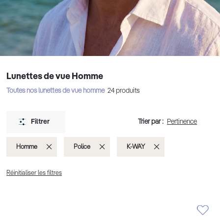
Lunettes de vue Homme
Toutes nos lunettes de vue homme
24
produits
Trier par :
Filtrer
Supprimer
Supprimer
Supprimer
Homme
Police
K-WAY
cet
cet
cet
Réinitialiser les filtres
Élément
Élément
Élément