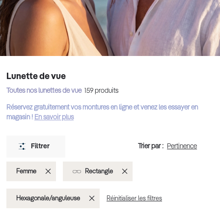
Lunette de vue
Toutes nos lunettes de vue
159
produits
Réservez gratuitement vos montures en ligne et venez les essayer en
magasin !
En savoir plus
Trier par :
Filtrer
Supprimer
Supprimer
Femme
Rectangle
cet
cet
Supprimer
Hexagonale/anguleuse
Réinitialiser les filtres
Élément
Élément
cet