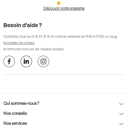
Découvrir notre enseigne
Besoin d’aide ?
Contactez nous au
01 41 23 76 76
du lundi au vendredi de 9h30 à 17h30 ou via
le
formulaire de contact
et retrouvez nous sur les réseaux sociaux
Qui sommes-nous ?
Notre charte déontologique
Nos conseils
AFNOR Certification
Nos conseils lunettes
Nos services