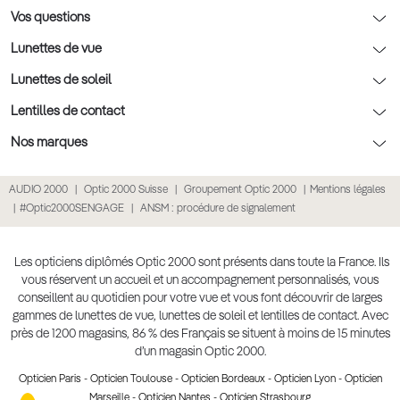
Rendez-vous prévision
Nos conseils lentilles
Optic 2000 à domicile
Vos questions
Nos conseils enfants
Le contrôle de la vue chez votre opticien
Lunettes de vue
Nos conseils santé visuelle
L'entretien de votre équipement
Lunettes de vue
Lunettes de soleil
Tout savoir sur nos verres
La prise de rendez-vous en ligne
Politique cookies
Lunettes de vue homme
Lunettes de soleil
Lentilles de contact
Meilleur Réseau Opticiens 2026
Point expert basse vision
Lunettes de vue femme
Lunettes de soleil homme
Lentilles de contact
Nos marques
Les Garanties Assurance Résultat
Conditions des offres
Lunettes de vue Ray-Ban
Lunettes de soleil femme
Lentilles pas chères
Lunettes Ray-Ban
AUDIO 2000
Optic 2000 Suisse
Groupement Optic 2000
Mentions légales
Click & collect : Livraison gratuite en magasin
Conditions générales de vente
Lunettes de vue Gucci
Lunettes de soleil enfant
Lentilles correctrices
Lunettes Prada
#Optic2000SENGAGE
ANSM : procédure de signalement
E-réservation : essayez gratuitement vos lunettes de vue
Politique de confidentialité des données
Lunettes de vue Chloé
Lunettes de soleil pas chères
Lentilles de couleur
Lunettes Gucci
Accessibilité numérique : partiellement conforme
Retours et remboursements
Lunettes de vue Burberry
Lunettes de soleil Ray-Ban
Lentille de nuit
Lunettes Guess
Les opticiens diplômés Optic 2000 sont présents dans toute la France. Ils
vous réservent un accueil et un accompagnement personnalisés, vous
Lunettes de vue à partir de 30€
Lunettes de soleil Prada
Lentilles journalières
Lunettes Chloé
conseillent au quotidien pour votre vue et vous font découvrir de larges
Lunettes de soleil Gucci
gammes de lunettes de vue, lunettes de soleil et lentilles de contact. Avec
Lentilles mensuelles ou bimensuelles
Lunettes Versace
près de 1200 magasins, 86 % des Français se situent à moins de 15 minutes
Soldes Hiver 2026
Produit lentilles
Toutes nos marques
d’un magasin Optic 2000.
Opticien Paris
-
Opticien Toulouse
-
Opticien Bordeaux
-
Opticien Lyon
-
Opticien
Marseille
-
Opticien Nantes
-
Opticien Strasbourg