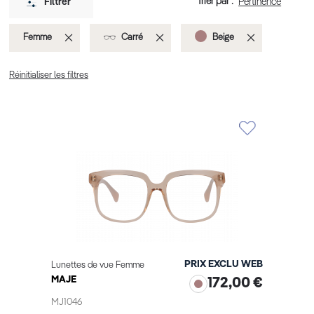
Trier par :
Filtrer
Supprimer
Supprimer
Supprimer
Femme
Carré
Beige
cet
cet
cet
Réinitialiser les filtres
Élément
Élément
Élément
PRIX EXCLU WEB
Lunettes de vue Femme
MAJE
172,00 €
MJ1046