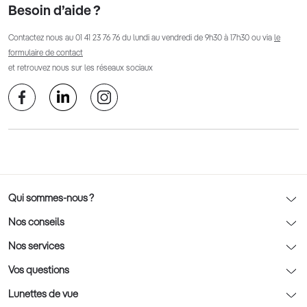
Besoin d’aide ?
Contactez nous au
01 41 23 76 76
du lundi au vendredi de 9h30 à 17h30 ou via
le
formulaire de contact
et retrouvez nous sur les réseaux sociaux
Qui sommes-nous ?
Notre charte déontologique
Nos conseils
AFNOR Certification
Nos conseils lunettes
Nos services
Rendez-vous prévision
Nos conseils lentilles
Optic 2000 à domicile
Vos questions
Nos conseils enfants
Le contrôle de la vue chez votre opticien
Lunettes de vue