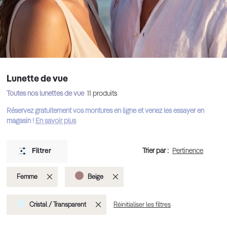
Lunette de vue
Toutes nos lunettes de vue
11
produits
Réservez gratuitement vos montures en ligne et venez les essayer en
magasin !
En savoir plus
Trier par :
Filtrer
Supprimer
Supprimer
Femme
Beige
cet
cet
Supprimer
Cristal / Transparent
Réinitialiser les filtres
Élément
Élément
cet