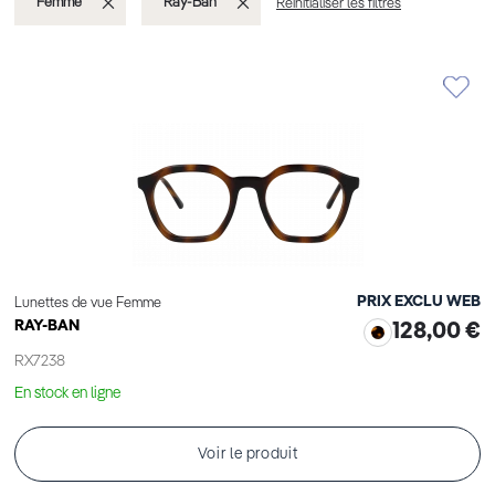
Supprimer
Supprimer
Femme
Ray-Ban
Réinitialiser les filtres
cet
cet
Élément
Élément
PRIX EXCLU WEB
Lunettes de vue Femme
RAY-BAN
128,00 €
RX7238
En stock en ligne
Voir le produit