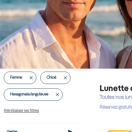
Supprimer
Supprimer
Femme
Chloé
Lunette 
cet
cet
Supprimer
Hexagonale/anguleuse
Toutes nos lun
Élément
Élément
cet
Réservez gratuit
Réinitialiser les filtres
Élément