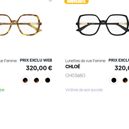
PRIX EXCLU WEB
PRIX EXC
vue Femme
Lunettes de vue Femme
CHLOÉ
320,00 €
320,
CH0368O
gne
Victime de son succès
Voir le produit
Voir le produit