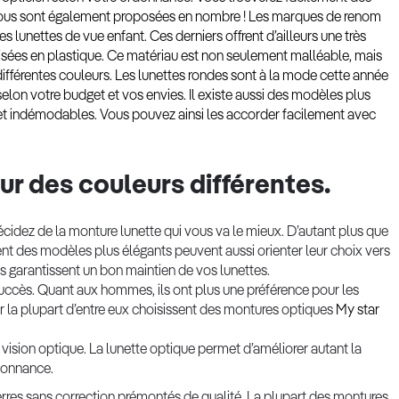
vous sont également proposées en nombre ! Les marques de renom
es lunettes de vue enfant. Ces derniers offrent d’ailleurs une très
alisées en plastique. Ce matériau est non seulement malléable, mais
 différentes couleurs. Les lunettes rondes sont à la mode cette année
elon votre budget et vos envies. Il existe aussi des modèles plus
 et indémodables. Vous pouvez ainsi les accorder facilement avec
ur des couleurs différentes.
écidez de la monture lunette qui vous va le mieux. D’autant plus que
rent des modèles plus élégants peuvent aussi orienter leur choix vers
s garantissent un bon maintien de vos lunettes.
ccès. Quant aux hommes, ils ont plus une préférence pour les
ar la plupart d’entre eux choisissent des montures optiques
My star
vision optique. La lunette optique permet d’améliorer autant la
rdonnance.
res sans correction prémontés de qualité. La plupart des montures