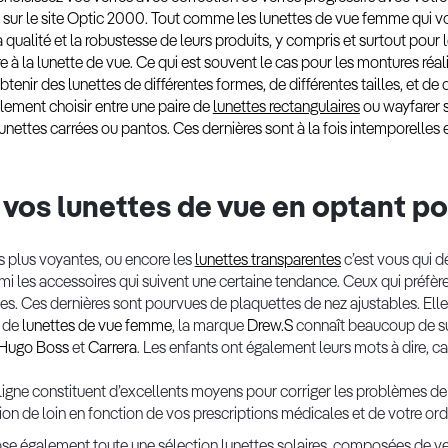
sur le site Optic 2000. Tout comme les lunettes de vue femme qui 
a qualité et la robustesse de leurs produits, y compris et surtout pour l
re à la lunette de vue. Ce qui est souvent le cas pour les montures ré
tenir des lunettes de différentes formes, de différentes tailles, et de
ilement choisir entre une paire de
lunettes rectangulaires
ou wayfarer s
nettes carrées ou pantos. Ces dernières sont à la fois intemporelles
 vos lunettes de vue en optant po
es plus voyantes, ou encore les
lunettes transparentes
c’est vous qui d
rmi les accessoires qui suivent une certaine tendance. Ceux qui préfè
s. Ces dernières sont pourvues de plaquettes de nez ajustables. Elle
s de
lunettes de vue femme
, la marque
Drew.S
connaît beaucoup de su
Hugo Boss
et
Carrera
. Les enfants ont également leurs mots à dire, c
ligne constituent d’excellents moyens pour corriger les problèmes de 
ision de loin en fonction de vos prescriptions médicales et de votre o
e également toute une sélection lunettes solaires, composées de ver