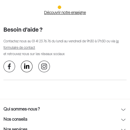
Découvrir notre enseigne
Besoin d’aide ?
Contactez nous au
01 41 23 76 76
du lundi au vendredi de 9h30 à 17h30 ou via
le
formulaire de contact
et retrouvez nous sur les réseaux sociaux
Qui sommes-nous ?
Notre charte déontologique
Nos conseils
AFNOR Certification
Nos conseils lunettes
Nos services