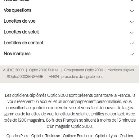
Rendez-vous prévision
Nos conseils lentilles
Optic 2000 à domicile
Vos questions
Nos conseils enfants
Le contrôle de la vue chez votre opticien
Lunettes de vue
Nos conseils santé visuelle
L'entretien de votre équipement
Lunettes de vue
Lunettes de soleil
Tout savoir sur nos verres
La prise de rendez-vous en ligne
Politique cookies
Lunettes de vue homme
Lunettes de soleil
Lentilles de contact
Meilleur Réseau Opticiens 2026
Point expert basse vision
Lunettes de vue femme
Lunettes de soleil homme
Lentilles de contact
Nos marques
Les Garanties Assurance Résultat
Conditions des offres
Lunettes de vue Ray-Ban
Lunettes de soleil femme
Lentilles pas chères
Lunettes Ray-Ban
AUDIO 2000
Optic 2000 Suisse
Groupement Optic 2000
Mentions légales
Click & collect : Livraison gratuite en magasin
Conditions générales de vente
Lunettes de vue Gucci
Lunettes de soleil enfant
Lentilles correctrices
Lunettes Prada
#Optic2000SENGAGE
ANSM : procédure de signalement
E-réservation : essayez gratuitement vos lunettes de vue
Politique de confidentialité des données
Lunettes de vue Chloé
Lunettes de soleil pas chères
Lentilles de couleur
Lunettes Gucci
Accessibilité numérique : partiellement conforme
Retours et remboursements
Lunettes de vue Burberry
Lunettes de soleil Ray-Ban
Lentille de nuit
Lunettes Guess
Les opticiens diplômés Optic 2000 sont présents dans toute la France. Ils
vous réservent un accueil et un accompagnement personnalisés, vous
Lunettes de vue à partir de 30€
Lunettes de soleil Prada
Lentilles journalières
Lunettes Chloé
conseillent au quotidien pour votre vue et vous font découvrir de larges
Lunettes de soleil Gucci
gammes de lunettes de vue, lunettes de soleil et lentilles de contact. Avec
Lentilles mensuelles ou bimensuelles
Lunettes Versace
près de 1200 magasins, 86 % des Français se situent à moins de 15 minutes
Soldes Hiver 2026
Produit lentilles
Toutes nos marques
d’un magasin Optic 2000.
Opticien Paris
-
Opticien Toulouse
-
Opticien Bordeaux
-
Opticien Lyon
-
Opticien