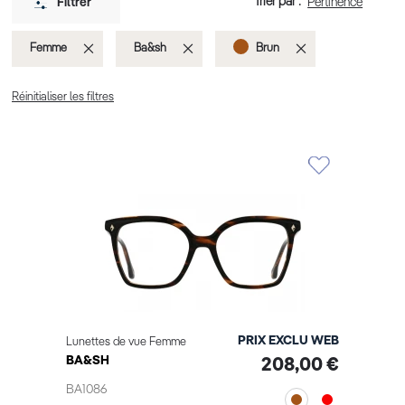
Trier par :
Filtrer
Supprimer
Supprimer
Supprimer
Femme
Ba&sh
Brun
cet
cet
cet
Réinitialiser les filtres
Élément
Élément
Élément
PRIX EXCLU WEB
Lunettes de vue Femme
BA&SH
208,00 €
BA1086