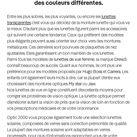
des couleurs différentes.
Entre les plus sobres, les plus voyantes, ou encore les
lunettes
transparentes
c’est vous qui décidez de la monture lunette qui vous va
le mieux. D’autant plus que les lunettes figurent parmi les accessoires
qui suivent une certaine tendance. Ceux qui préfèrent des modèles
plus élégants peuvent aussi orienter leur choix vers des montures
métalliques. Ces dernières sont pourvues de plaquettes de nez
ajustables. Elles garantissent un bon maintien de vos lunettes.
Parmi tous les modèles de
lunettes de vue femme
, la marque
Drew.S
connaît beaucoup de succès. Quant aux hommes, ils ont plus une
préférence pour les modèles proposés par
Hugo Boss
et
Carrera
. Les
enfants ont également leurs mots à dire, car la plupart d’entre eux
choisissent des montures optiques
My star
ou
Jaw
.
Nos lunettes de vue en ligne constituent d’excellents moyens pour
corriger les problèmes de vision optique. La lunette optique permet
d’améliorer autant la vision de près que la vision de loin en fonction de
vos prescriptions médicales et de votre ordonnance.
Optic 2000 vous propose également toute une sélection lunettes
solaires, composées de verres sans correction prémontés de qualité.
La plupart des montures solaires sont adaptables en verres
progressifs, pour plus d'informations rapprochez-vous de votre