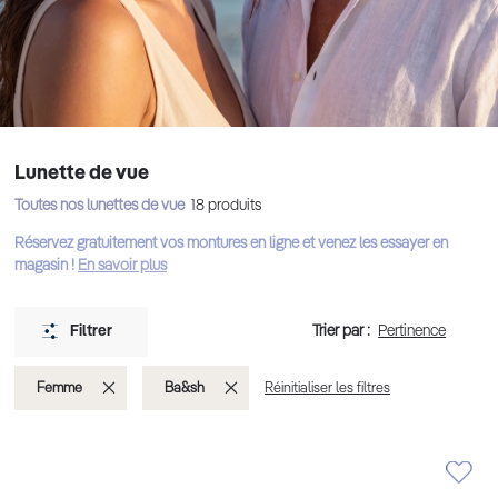
Lunette de vue
Toutes nos lunettes de vue
18
produits
Réservez gratuitement vos montures en ligne et venez les essayer en
magasin !
En savoir plus
Trier par :
Filtrer
Supprimer
Supprimer
Femme
Ba&sh
Réinitialiser les filtres
cet
cet
Élément
Élément