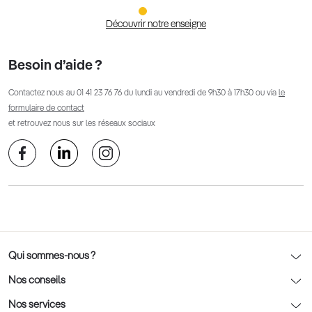
Découvrir notre enseigne
Besoin d’aide ?
Contactez nous au
01 41 23 76 76
du lundi au vendredi de 9h30 à 17h30 ou via
le
formulaire de contact
et retrouvez nous sur les réseaux sociaux
Qui sommes-nous ?
Notre charte déontologique
Nos conseils
AFNOR Certification
Nos conseils lunettes
Nos services