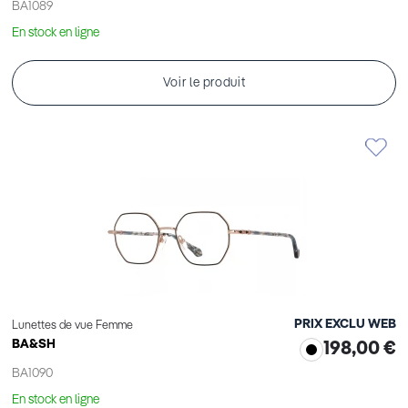
BA1089
En stock en ligne
Voir le produit
PRIX EXCLU WEB
Lunettes de vue Femme
BA&SH
198,00 €
BA1090
En stock en ligne