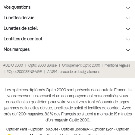
Rendez-vous prévision
Nos conseils lentilles
Optic 2000 à domicile
Vos questions
Nos conseils enfants
Le contrôle de la vue chez votre opticien
Lunettes de vue
Nos conseils santé visuelle
L'entretien de votre équipement
Lunettes de vue
Lunettes de soleil
Tout savoir sur nos verres
La prise de rendez-vous en ligne
Politique cookies
Lunettes de vue homme
Lunettes de soleil
Lentilles de contact
Meilleur Réseau Opticiens 2026
Point expert basse vision
Lunettes de vue femme
Lunettes de soleil homme
Lentilles de contact
Nos marques
Les Garanties Assurance Résultat
Conditions des offres
Lunettes de vue Ray-Ban
Lunettes de soleil femme
Lentilles pas chères
Lunettes Ray-Ban
AUDIO 2000
Optic 2000 Suisse
Groupement Optic 2000
Mentions légales
Click & collect : Livraison gratuite en magasin
Conditions générales de vente
Lunettes de vue Gucci
Lunettes de soleil enfant
Lentilles correctrices
Lunettes Prada
#Optic2000SENGAGE
ANSM : procédure de signalement
E-réservation : essayez gratuitement vos lunettes de vue
Politique de confidentialité des données
Lunettes de vue Chloé
Lunettes de soleil pas chères
Lentilles de couleur
Lunettes Gucci
Accessibilité numérique : partiellement conforme
Retours et remboursements
Lunettes de vue Burberry
Lunettes de soleil Ray-Ban
Lentille de nuit
Lunettes Guess
Les opticiens diplômés Optic 2000 sont présents dans toute la France. Ils
vous réservent un accueil et un accompagnement personnalisés, vous
Lunettes de vue à partir de 30€
Lunettes de soleil Prada
Lentilles journalières
Lunettes Chloé
conseillent au quotidien pour votre vue et vous font découvrir de larges
Lunettes de soleil Gucci
gammes de lunettes de vue, lunettes de soleil et lentilles de contact. Avec
Lentilles mensuelles ou bimensuelles
Lunettes Versace
près de 1200 magasins, 86 % des Français se situent à moins de 15 minutes
Soldes Hiver 2026
Produit lentilles
Toutes nos marques
d’un magasin Optic 2000.
Opticien Paris
-
Opticien Toulouse
-
Opticien Bordeaux
-
Opticien Lyon
-
Opticien