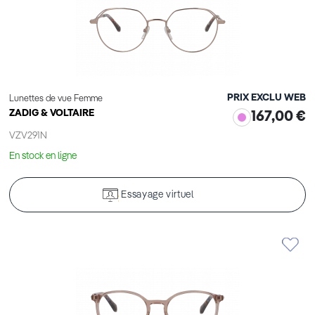
PRIX EXCLU WEB
Lunettes de vue Femme
ZADIG & VOLTAIRE
167,00 €
VZV291N
En stock en ligne
Essayage virtuel