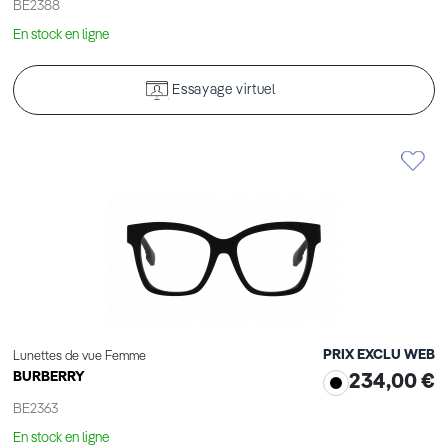
BE2388
En stock en ligne
Essayage virtuel
PRIX EXCLU WEB
Lunettes de vue Femme
BURBERRY
234,00 €
BE2363
En stock en ligne