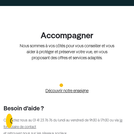
Accompagner
Nous sommes à vos côtés pour vous conseiller et vous
aider à protéger et préserver votre vue, en vous
proposant des offres et services adaptés.
Découvrir notre enseigne
Besoin d’aide ?
Contactez nous au
01 41 23 76 76
du lundi au vendredi de 9h30 à 17h30 ou via
le
formulaire de contact
et retrouvez nous sur les réseaux sociaux