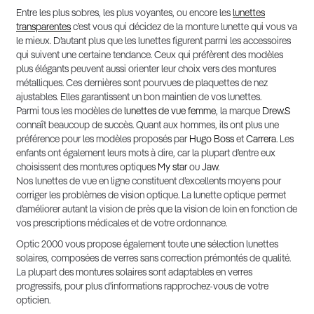
Entre les plus sobres, les plus voyantes, ou encore les
lunettes
transparentes
c’est vous qui décidez de la monture lunette qui vous va
le mieux. D’autant plus que les lunettes figurent parmi les accessoires
qui suivent une certaine tendance. Ceux qui préfèrent des modèles
plus élégants peuvent aussi orienter leur choix vers des montures
métalliques. Ces dernières sont pourvues de plaquettes de nez
ajustables. Elles garantissent un bon maintien de vos lunettes.
Parmi tous les modèles de
lunettes de vue femme
, la marque
Drew.S
connaît beaucoup de succès. Quant aux hommes, ils ont plus une
préférence pour les modèles proposés par
Hugo Boss
et
Carrera
. Les
enfants ont également leurs mots à dire, car la plupart d’entre eux
choisissent des montures optiques
My star
ou
Jaw
.
Nos lunettes de vue en ligne constituent d’excellents moyens pour
corriger les problèmes de vision optique. La lunette optique permet
d’améliorer autant la vision de près que la vision de loin en fonction de
vos prescriptions médicales et de votre ordonnance.
Optic 2000 vous propose également toute une sélection lunettes
solaires, composées de verres sans correction prémontés de qualité.
La plupart des montures solaires sont adaptables en verres
progressifs, pour plus d'informations rapprochez-vous de votre
opticien.