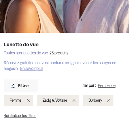
Lunette de vue
Toutes nos lunettes de vue
23
produits
Réservez gratuitement vos montures en ligne et venez les essayer en
magasin !
En savoir plus
Trier par :
Filtrer
Supprimer
Supprimer
Supprimer
Femme
Zadig & Voltaire
Burberry
cet
cet
cet
Réinitialiser les filtres
Élément
Élément
Élément