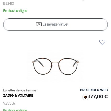
BE2410
En stock en ligne
Essayage virtuel
PRIX EXCLU WEB
Lunettes de vue Femme
ZADIG & VOLTAIRE
177,00 €
VZV355
En stock en ligne