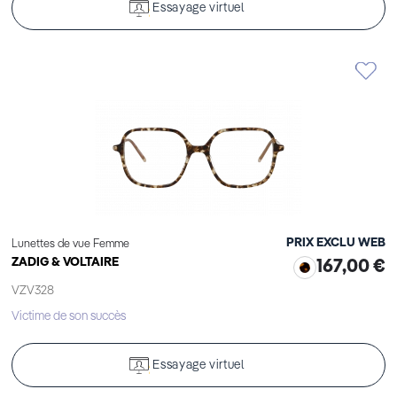
Essayage virtuel
PRIX EXCLU WEB
Lunettes de vue Femme
ZADIG & VOLTAIRE
167,00 €
VZV328
Victime de son succès
Essayage virtuel