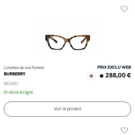
PRIX EXCLU WEB
Lunettes de vue Femme
BURBERRY
288,00 €
BE2420
En stock en ligne
Voir le produit