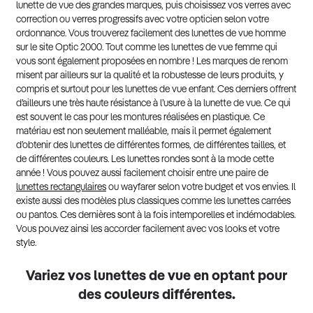
lunette de vue des grandes marques, puis choisissez vos verres avec
correction ou verres progressifs avec votre opticien selon votre
ordonnance. Vous trouverez facilement des lunettes de vue homme
sur le site Optic 2000. Tout comme les lunettes de vue femme qui
vous sont également proposées en nombre ! Les marques de renom
misent par ailleurs sur la qualité et la robustesse de leurs produits, y
compris et surtout pour les lunettes de vue enfant. Ces derniers offrent
d’ailleurs une très haute résistance à l’usure à la lunette de vue. Ce qui
est souvent le cas pour les montures réalisées en plastique. Ce
matériau est non seulement malléable, mais il permet également
d’obtenir des lunettes de différentes formes, de différentes tailles, et
de différentes couleurs. Les lunettes rondes sont à la mode cette
année ! Vous pouvez aussi facilement choisir entre une paire de
lunettes rectangulaires
ou wayfarer selon votre budget et vos envies. Il
existe aussi des modèles plus classiques comme les lunettes carrées
ou pantos. Ces dernières sont à la fois intemporelles et indémodables.
Vous pouvez ainsi les accorder facilement avec vos looks et votre
style.
Variez vos lunettes de vue en optant pour
des couleurs différentes.