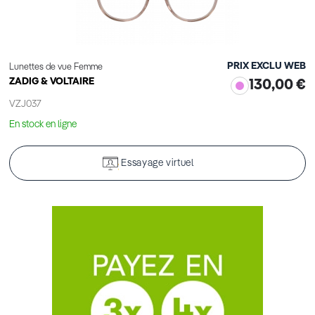
PRIX EXCLU WEB
Lunettes de vue Femme
ZADIG & VOLTAIRE
130,00 €
VZJ037
En stock en ligne
Essayage virtuel