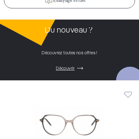
Essayage virtuel
Du nouveau ?
Découvrez toutes nos offres !
Découvrir