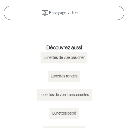
Essayage virtuel
Découvrez aussi
Lunettes de vue pas cher
Lunettes rondes
Lunettes de vue transparentes
Lunettes bébé