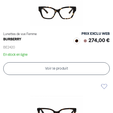
PRIX EXCLU WEB
Lunettes de vue Femme
BURBERRY
274,00 €
BE2420
En stock en ligne
Voir le produit