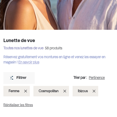
Lunette de vue
Toutes nos lunettes de vue
58
produits
Réservez gratuitement vos montures en ligne et venez les essayer en
magasin !
En savoir plus
Trier par :
Filtrer
Supprimer
Supprimer
Supprimer
Femme
Cosmopolitan
Ibizcus
cet
cet
cet
Réinitialiser les filtres
Élément
Élément
Élément