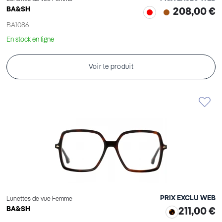
BA&SH
208,00 €
BA1086
En stock en ligne
Voir le produit
PRIX EXCLU WEB
Lunettes de vue Femme
BA&SH
211,00 €