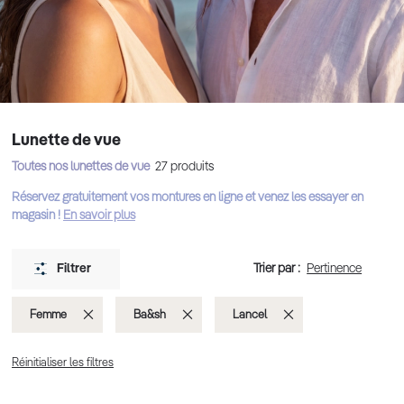
Lunette de vue
Toutes nos lunettes de vue
27
produits
Réservez gratuitement vos montures en ligne et venez les essayer en
magasin !
En savoir plus
Trier par :
Filtrer
Supprimer
Supprimer
Supprimer
Femme
Ba&sh
Lancel
cet
cet
cet
Réinitialiser les filtres
Élément
Élément
Élément