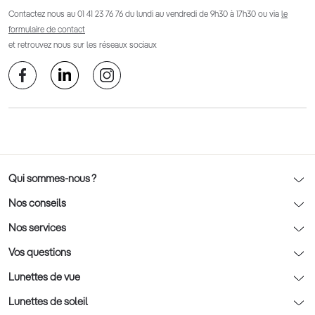
Contactez nous au
01 41 23 76 76
du lundi au vendredi de 9h30 à 17h30 ou via
le
formulaire de contact
et retrouvez nous sur les réseaux sociaux
Qui sommes-nous ?
Notre charte déontologique
Nos conseils
AFNOR Certification
Nos conseils lunettes
Nos services
Rendez-vous prévision
Nos conseils lentilles
Optic 2000 à domicile
Vos questions
Nos conseils enfants
Le contrôle de la vue chez votre opticien
Lunettes de vue
Nos conseils santé visuelle
L'entretien de votre équipement
Lunettes de vue
Lunettes de soleil