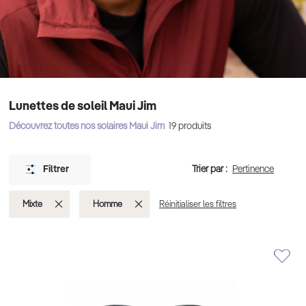
Lunettes de soleil Maui Jim
Découvrez toutes nos solaires Maui Jim
19
produits
Trier par :
Filtrer
Supprimer
Supprimer
Mixte
Homme
Réinitialiser les filtres
cet
cet
Élément
Élément