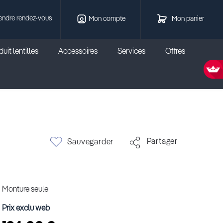
endre rendez-vous
Mon compte
Mon panier
uit lentilles
Accessoires
Services
Offres
Partager
Sauvegarder
Monture seule
Prix exclu web