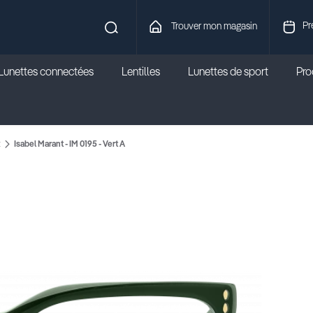
Pr
Trouver mon magasin
Lunettes connectées
Lentilles
Lunettes de sport
Prod
t
Isabel Marant - IM 0195 - Vert A