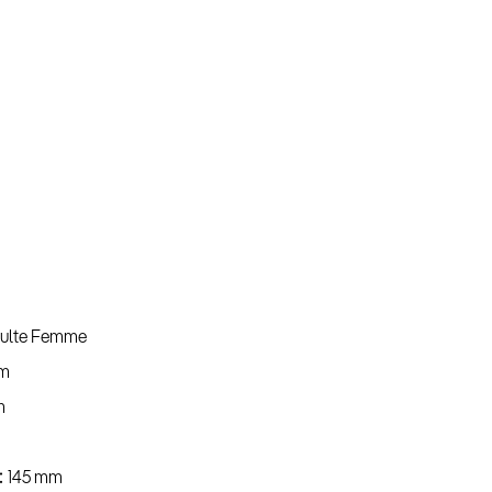
ulte Femme
m
m
145 mm