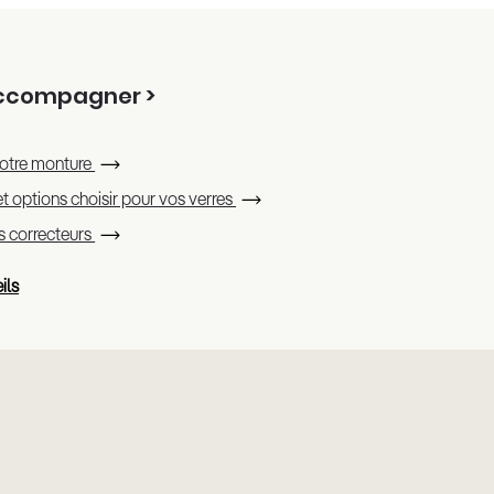
accompagner >
otre monture
t options choisir pour vos verres
es correcteurs
ils