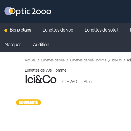
Retour vers la page d'accueil
Bons plans
Lunettes de vue
Lunettes de soleil
Marques
Audition
Accueil
Lunettes de vue
Lunettes de vue Homme
Ici&Co
Ic
Lunettes de vue Homme
Ici&Co
ICIH2601
- Bleu