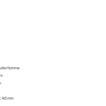
ulte Homme
mm
m
145 mm