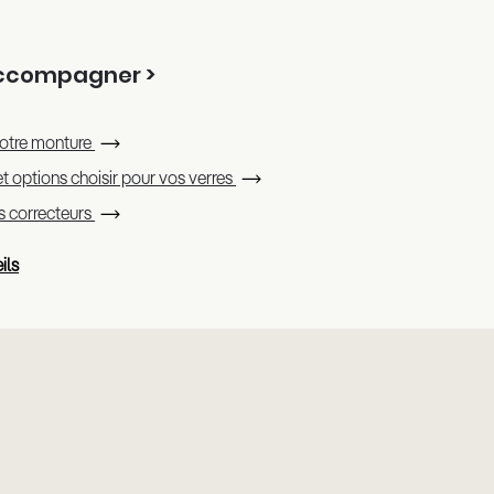
accompagner >
otre monture
t options choisir pour vos verres
es correcteurs
ils