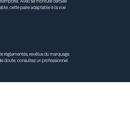
ntemporel. Avec sa monture cerclée
table, cette paire adaptable à la vue
ante règlementés, revêtus du marquage
e doute, consultez un professionnel