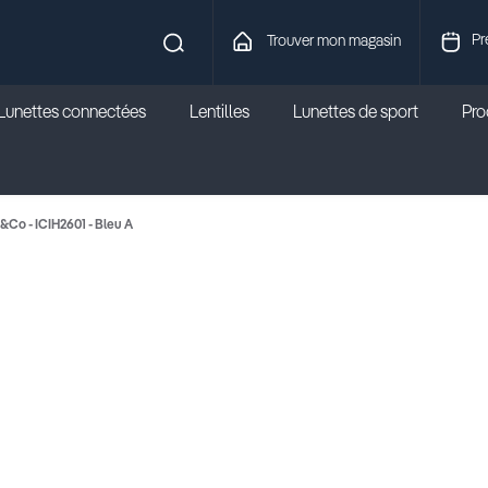
Pr
Trouver mon magasin
Lunettes connectées
Lentilles
Lunettes de sport
Prod
i&Co - ICIH2601 - Bleu A