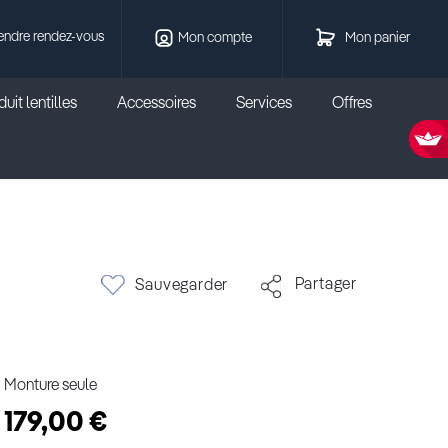
endre rendez-vous
Mon compte
Mon panier
uit lentilles
Accessoires
Services
Offres
Partager
Sauvegarder
Monture seule
179,00 €