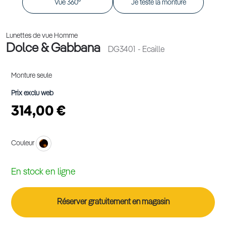
Vue 360°
Je teste la monture
Lunettes de vue Homme
Dolce & Gabbana
DG3401
- Ecaille
Monture seule
Prix exclu web
314,00 €
Couleur
En stock en ligne
Réserver gratuitement en magasin