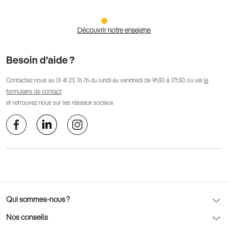
Découvrir notre enseigne
Besoin d’aide ?
Contactez nous au
01 41 23 76 76
du lundi au vendredi de 9h30 à 17h30 ou via
le
formulaire de contact
et retrouvez nous sur les réseaux sociaux
Qui sommes-nous ?
Notre charte déontologique
Nos conseils