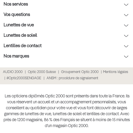
AFNOR Certification
Nos conseils lunettes
Nos services
Rendez-vous prévision
Nos conseils lentilles
Optic 2000 à domicile
Vos questions
Nos conseils enfants
Le contrôle de la vue chez votre opticien
Lunettes de vue
Nos conseils santé visuelle
L'entretien de votre équipement
Lunettes de vue
Lunettes de soleil
Tout savoir sur nos verres
La prise de rendez-vous en ligne
Politique cookies
Lunettes de vue homme
Lunettes de soleil
Lentilles de contact
Meilleur Réseau Opticiens 2026
Point expert basse vision
Lunettes de vue femme
Lunettes de soleil homme
Lentilles de contact
Nos marques
Les Garanties Assurance Résultat
Conditions des offres
Lunettes de vue Ray-Ban
Lunettes de soleil femme
Lentilles pas chères
Lunettes Ray-Ban
AUDIO 2000
Optic 2000 Suisse
Groupement Optic 2000
Mentions légales
Click & collect : Livraison gratuite en magasin
Conditions générales de vente
Lunettes de vue Gucci
Lunettes de soleil enfant
Lentilles correctrices
Lunettes Prada
#Optic2000SENGAGE
ANSM : procédure de signalement
E-réservation : essayez gratuitement vos lunettes de vue
Politique de confidentialité des données
Lunettes de vue Chloé
Lunettes de soleil pas chères
Lentilles de couleur
Lunettes Gucci
Accessibilité numérique : partiellement conforme
Retours et remboursements
Lunettes de vue Burberry
Lunettes de soleil Ray-Ban
Lentille de nuit
Lunettes Guess
Les opticiens diplômés Optic 2000 sont présents dans toute la France. Ils
vous réservent un accueil et un accompagnement personnalisés, vous
Lunettes de vue à partir de 30€
Lunettes de soleil Prada
Lentilles journalières
Lunettes Chloé
conseillent au quotidien pour votre vue et vous font découvrir de larges
Lunettes de soleil Gucci
gammes de lunettes de vue, lunettes de soleil et lentilles de contact. Avec
Lentilles mensuelles ou bimensuelles
Lunettes Versace
près de 1200 magasins, 86 % des Français se situent à moins de 15 minutes
Soldes Hiver 2026
Produit lentilles
Toutes nos marques
d’un magasin Optic 2000.