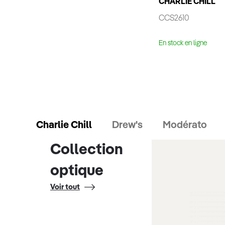
CHARLIE CHILL
CCS2610
En stock en ligne
Charlie Chill
Drew's
Modérato
Collection
optique
Voir tout