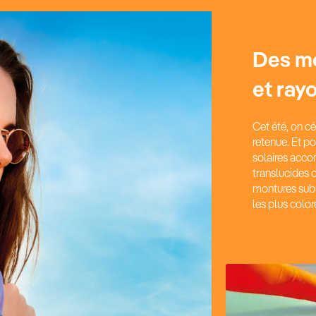
Des mo
et ray
Cet été, on c
retenue.
Et po
solaires acco
translucides 
montures subl
les plus color