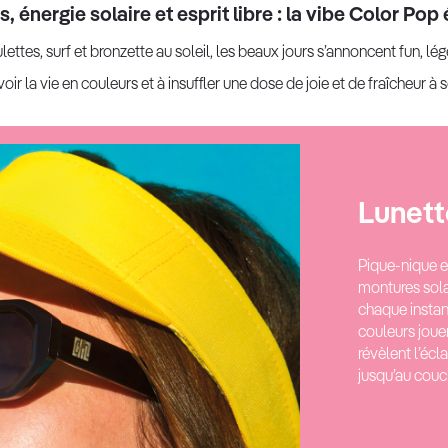
 énergie solaire et esprit libre : la vibe Color Pop 
lettes, surf et bronzette au soleil, les beaux jours s’annoncent fun, lé
 voir la vie en couleurs et à insuffler une dose de joie et de fraîcheur à 
Lunet
Pique-nique e
montures sola
chaque instant
couleurs joue
révèlent l’écl
jusqu’au couch