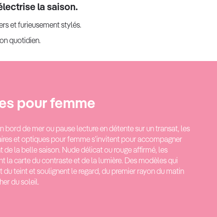
électrise la saison.
gers et furieusement stylés.
son quotidien.
tes pour femme
n bord de mer ou pause lecture en détente sur un transat, les
ires et optiques pour femme s’invitent pour accompagner
 de la belle saison. Nude délicat ou rouge affirmé, les
nt la carte du contraste et de la lumière. Des modèles qui
at du teint et soulignent le regard, du premier rayon du matin
er du soleil.