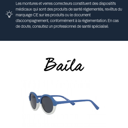
Les montures et verres correcteurs constituent des dispositifs
médicaux qui sont des produits de santé règlementés, revêtus du
marquage CE sur les produits ou le document
d’accompagnement, conformément à la règlementation. En cas
de doute, consultez un professionnel de santé spécialisé.