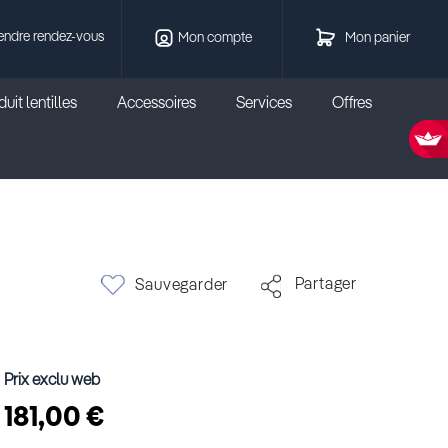
endre rendez-vous
Mon compte
Mon panier
uit lentilles
Accessoires
Services
Offres
Partager
Sauvegarder
Prix exclu web
181,00 €