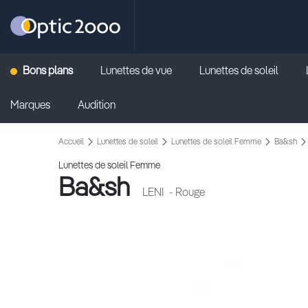
Retour vers la page d'accueil
Bons plans
Lunettes de vue
Lunettes de soleil
Marques
Audition
Accueil
Lunettes de soleil
Lunettes de soleil Femme
Ba&sh
Lunettes de soleil Femme
Ba&sh
LENI
- Rouge