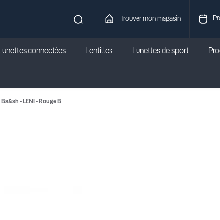
Pr
Trouver mon magasin
Lunettes connectées
Lentilles
Lunettes de sport
Prod
Ba&sh - LENI - Rouge B