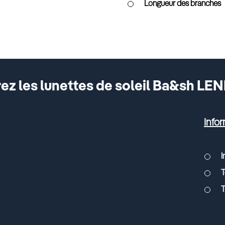
Longueur des branches
z les lunettes de soleil Ba&sh LEN
Infor
I
T
T