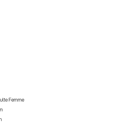
ulte Femme
m
m