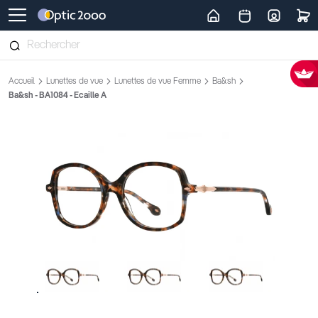
Retour vers la page d'accueil
Accueil
Lunettes de vue
Lunettes de vue Femme
Ba&sh
Ba&sh - BA1084 - Ecaille A